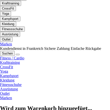
Krafttraining
CrossFit
Yoga
Kampfsport
Kleidung
Fitnessschuhe
Ausrüstung
Outlet
Marken
Kundendienst in Frankreich
Sichere Zahlung
Einfache Rückgabe
Suchen
Fitness / Cardio
Krafttraining
CrossFit
Yoga
Kampfsport
Kleidung
Fitnessschuhe
Ausrüstung
Outlet
Marken
Wird zum Warenkorb hinzugefügt...