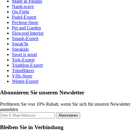
Made in Paradis
Nauti-wave
On-Fight
Padel-Expert
Pecheur-Store
Pet and Garden
Slowood Interior
Smash-Expert
Sneak'In
Sneakids
Sport is good
Trek-Expert
Triathlon-Expert
TripnBikers
Vélo-Store
Winter-Expert
Abonnieren Sie unseren Newsletter
Profitieren Sie von 10% Rabatt, wenn Sie sich für unseren Newsletter
anmelden
Abonnieren
Bleiben Sie in Verbindung