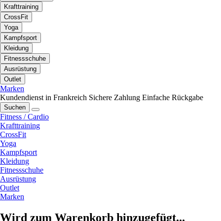
Krafttraining
CrossFit
Yoga
Kampfsport
Kleidung
Fitnessschuhe
Ausrüstung
Outlet
Marken
Kundendienst in Frankreich
Sichere Zahlung
Einfache Rückgabe
Suchen
Fitness / Cardio
Krafttraining
CrossFit
Yoga
Kampfsport
Kleidung
Fitnessschuhe
Ausrüstung
Outlet
Marken
Wird zum Warenkorb hinzugefügt...