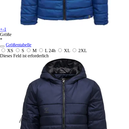
+-1
Größe
*
Größentabelle
XS
S
M
L
24h
XL
2XL
Dieses Feld ist erforderlich