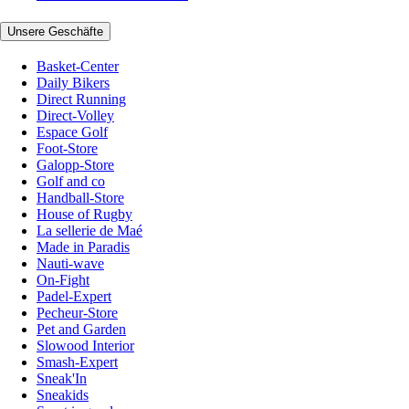
Unsere Geschäfte
Basket-Center
Daily Bikers
Direct Running
Direct-Volley
Espace Golf
Foot-Store
Galopp-Store
Golf and co
Handball-Store
House of Rugby
La sellerie de Maé
Made in Paradis
Nauti-wave
On-Fight
Padel-Expert
Pecheur-Store
Pet and Garden
Slowood Interior
Smash-Expert
Sneak'In
Sneakids