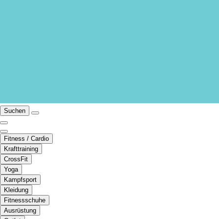
Suchen
Fitness / Cardio
Krafttraining
CrossFit
Yoga
Kampfsport
Kleidung
Fitnessschuhe
Ausrüstung