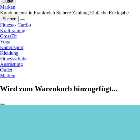
Outlet
Marken
Kundendienst in Frankreich
Sichere Zahlung
Einfache Rückgabe
Suchen
Fitness / Cardio
Krafttraining
CrossFit
Yoga
Kampfsport
Kleidung
Fitnessschuhe
Ausrüstung
Outlet
Marken
Wird zum Warenkorb hinzugefügt...