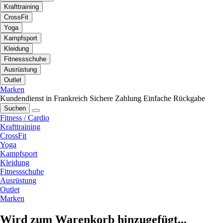
Krafttraining
CrossFit
Yoga
Kampfsport
Kleidung
Fitnessschuhe
Ausrüstung
Outlet
Marken
Kundendienst in Frankreich
Sichere Zahlung
Einfache Rückgabe
Suchen
Fitness / Cardio
Krafttraining
CrossFit
Yoga
Kampfsport
Kleidung
Fitnessschuhe
Ausrüstung
Outlet
Marken
Wird zum Warenkorb hinzugefügt...