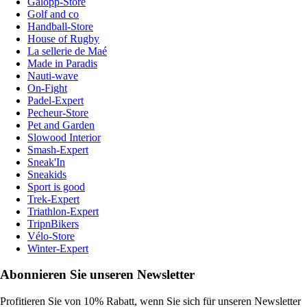
Galopp-Store
Golf and co
Handball-Store
House of Rugby
La sellerie de Maé
Made in Paradis
Nauti-wave
On-Fight
Padel-Expert
Pecheur-Store
Pet and Garden
Slowood Interior
Smash-Expert
Sneak'In
Sneakids
Sport is good
Trek-Expert
Triathlon-Expert
TripnBikers
Vélo-Store
Winter-Expert
Abonnieren Sie unseren Newsletter
Profitieren Sie von 10% Rabatt, wenn Sie sich für unseren Newsletter