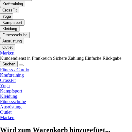
Krafttraining
CrossFit
Yoga
Kampfsport
Kleidung
Fitnessschuhe
Ausrüstung
Outlet
Marken
Kundendienst in Frankreich
Sichere Zahlung
Einfache Rückgabe
Suchen
Fitness / Cardio
Krafttraining
CrossFit
Yoga
Kampfsport
Kleidung
Fitnessschuhe
Ausrüstung
Outlet
Marken
Wird zum Warenkorb hinzugefügt...