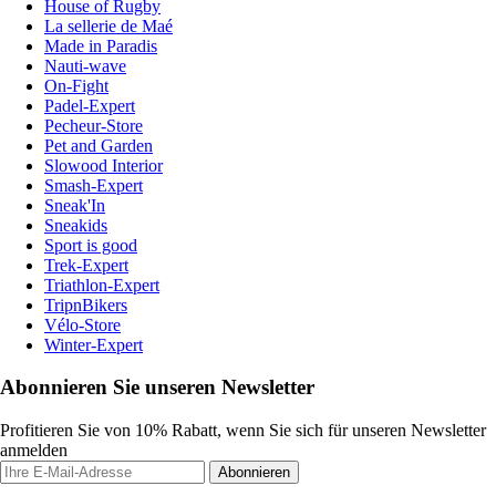
House of Rugby
La sellerie de Maé
Made in Paradis
Nauti-wave
On-Fight
Padel-Expert
Pecheur-Store
Pet and Garden
Slowood Interior
Smash-Expert
Sneak'In
Sneakids
Sport is good
Trek-Expert
Triathlon-Expert
TripnBikers
Vélo-Store
Winter-Expert
Abonnieren Sie unseren Newsletter
Profitieren Sie von 10% Rabatt, wenn Sie sich für unseren Newsletter
anmelden
Abonnieren