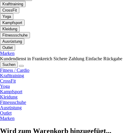
Krafttraining
CrossFit
Yoga
Kampfsport
Kleidung
Fitnessschuhe
Ausrüstung
Outlet
Marken
Kundendienst in Frankreich
Sichere Zahlung
Einfache Rückgabe
Suchen
Fitness / Cardio
Krafttraining
CrossFit
Yoga
Kampfsport
Kleidung
Fitnessschuhe
Ausrüstung
Outlet
Marken
Wird zum Warenkorb hinzugefügt...