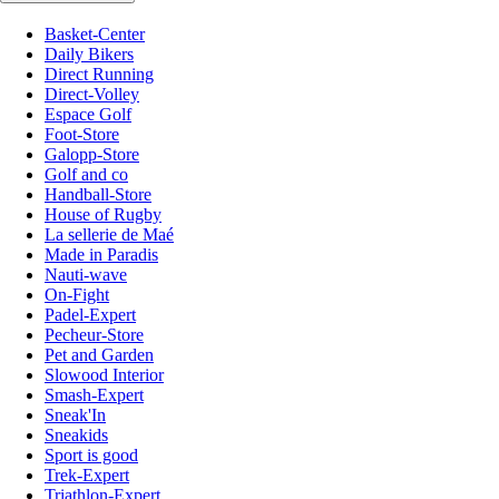
Basket-Center
Daily Bikers
Direct Running
Direct-Volley
Espace Golf
Foot-Store
Galopp-Store
Golf and co
Handball-Store
House of Rugby
La sellerie de Maé
Made in Paradis
Nauti-wave
On-Fight
Padel-Expert
Pecheur-Store
Pet and Garden
Slowood Interior
Smash-Expert
Sneak'In
Sneakids
Sport is good
Trek-Expert
Triathlon-Expert