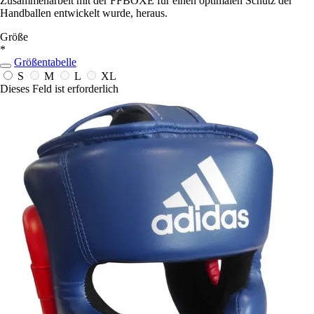
Zusammenarbeit mit der FFBOXE für einen optimalen Schutz der
Handballen entwickelt wurde, heraus.
Größe
*
Größentabelle
S
M
L
XL
Dieses Feld ist erforderlich