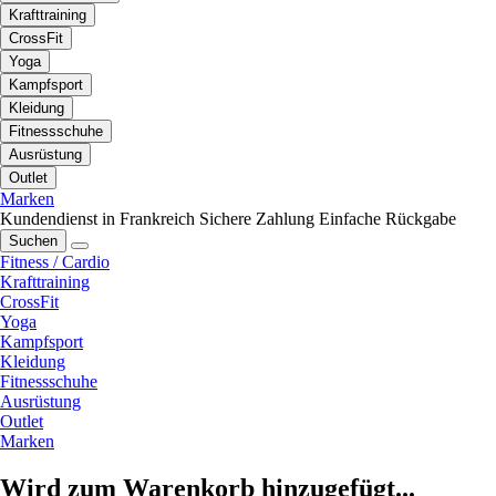
Krafttraining
CrossFit
Yoga
Kampfsport
Kleidung
Fitnessschuhe
Ausrüstung
Outlet
Marken
Kundendienst in Frankreich
Sichere Zahlung
Einfache Rückgabe
Suchen
Fitness / Cardio
Krafttraining
CrossFit
Yoga
Kampfsport
Kleidung
Fitnessschuhe
Ausrüstung
Outlet
Marken
Wird zum Warenkorb hinzugefügt...