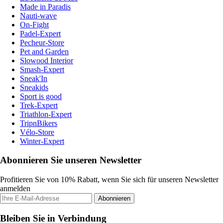
Made in Paradis
Nauti-wave
On-Fight
Padel-Expert
Pecheur-Store
Pet and Garden
Slowood Interior
Smash-Expert
Sneak'In
Sneakids
Sport is good
Trek-Expert
Triathlon-Expert
TripnBikers
Vélo-Store
Winter-Expert
Abonnieren Sie unseren Newsletter
Profitieren Sie von 10% Rabatt, wenn Sie sich für unseren Newsletter
anmelden
Abonnieren
Bleiben Sie in Verbindung