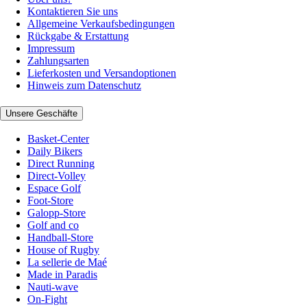
Kontaktieren Sie uns
Allgemeine Verkaufsbedingungen
Rückgabe & Erstattung
Impressum
Zahlungsarten
Lieferkosten und Versandoptionen
Hinweis zum Datenschutz
Unsere Geschäfte
Basket-Center
Daily Bikers
Direct Running
Direct-Volley
Espace Golf
Foot-Store
Galopp-Store
Golf and co
Handball-Store
House of Rugby
La sellerie de Maé
Made in Paradis
Nauti-wave
On-Fight