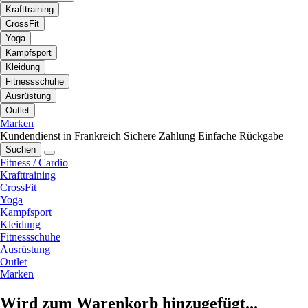
Krafttraining
CrossFit
Yoga
Kampfsport
Kleidung
Fitnessschuhe
Ausrüstung
Outlet
Marken
Kundendienst in Frankreich
Sichere Zahlung
Einfache Rückgabe
Suchen
Fitness / Cardio
Krafttraining
CrossFit
Yoga
Kampfsport
Kleidung
Fitnessschuhe
Ausrüstung
Outlet
Marken
Wird zum Warenkorb hinzugefügt...