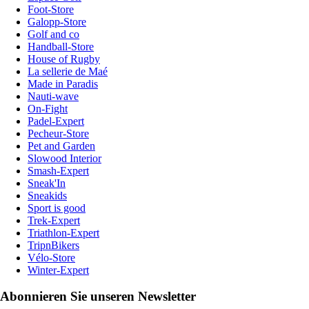
Foot-Store
Galopp-Store
Golf and co
Handball-Store
House of Rugby
La sellerie de Maé
Made in Paradis
Nauti-wave
On-Fight
Padel-Expert
Pecheur-Store
Pet and Garden
Slowood Interior
Smash-Expert
Sneak'In
Sneakids
Sport is good
Trek-Expert
Triathlon-Expert
TripnBikers
Vélo-Store
Winter-Expert
Abonnieren Sie unseren Newsletter