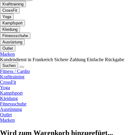
Krafttraining
CrossFit
Yoga
Kampfsport
Kleidung
Fitnessschuhe
Ausrüstung
Outlet
Marken
Kundendienst in Frankreich
Sichere Zahlung
Einfache Rückgabe
Suchen
Fitness / Cardio
Krafttraining
CrossFit
Yoga
Kampfsport
Kleidung
Fitnessschuhe
Ausrüstung
Outlet
Marken
Wird zum Warenkorb hinzugefügt...