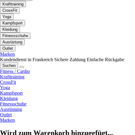
Krafttraining
CrossFit
Yoga
Kampfsport
Kleidung
Fitnessschuhe
Ausrüstung
Outlet
Marken
Kundendienst in Frankreich
Sichere Zahlung
Einfache Rückgabe
Suchen
Fitness / Cardio
Krafttraining
CrossFit
Yoga
Kampfsport
Kleidung
Fitnessschuhe
Ausrüstung
Outlet
Marken
Wird zum Warenkorb hinzugefügt...