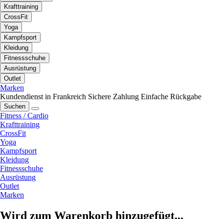
Krafttraining
CrossFit
Yoga
Kampfsport
Kleidung
Fitnessschuhe
Ausrüstung
Outlet
Marken
Kundendienst in Frankreich
Sichere Zahlung
Einfache Rückgabe
Suchen
Fitness / Cardio
Krafttraining
CrossFit
Yoga
Kampfsport
Kleidung
Fitnessschuhe
Ausrüstung
Outlet
Marken
Wird zum Warenkorb hinzugefügt...