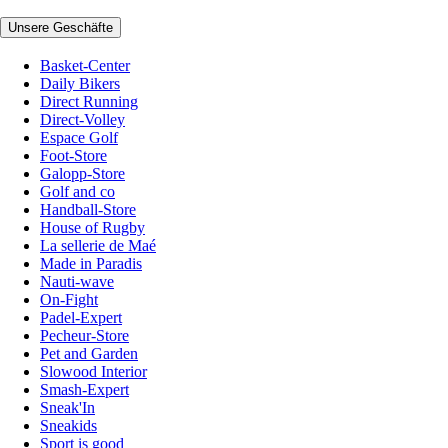
Unsere Geschäfte
Basket-Center
Daily Bikers
Direct Running
Direct-Volley
Espace Golf
Foot-Store
Galopp-Store
Golf and co
Handball-Store
House of Rugby
La sellerie de Maé
Made in Paradis
Nauti-wave
On-Fight
Padel-Expert
Pecheur-Store
Pet and Garden
Slowood Interior
Smash-Expert
Sneak'In
Sneakids
Sport is good