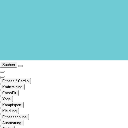
Suchen
Fitness / Cardio
Krafttraining
CrossFit
Yoga
Kampfsport
Kleidung
Fitnessschuhe
Ausrüstung