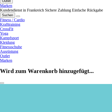
Outlet
Marken
Kundendienst in Frankreich
Sichere Zahlung
Einfache Rückgabe
Suchen
Fitness / Cardio
Krafttraining
CrossFit
Yoga
Kampfsport
Kleidung
Fitnessschuhe
Ausrüstung
Outlet
Marken
Wird zum Warenkorb hinzugefügt...