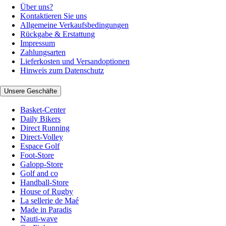
Über uns?
Kontaktieren Sie uns
Allgemeine Verkaufsbedingungen
Rückgabe & Erstattung
Impressum
Zahlungsarten
Lieferkosten und Versandoptionen
Hinweis zum Datenschutz
Unsere Geschäfte
Basket-Center
Daily Bikers
Direct Running
Direct-Volley
Espace Golf
Foot-Store
Galopp-Store
Golf and co
Handball-Store
House of Rugby
La sellerie de Maé
Made in Paradis
Nauti-wave