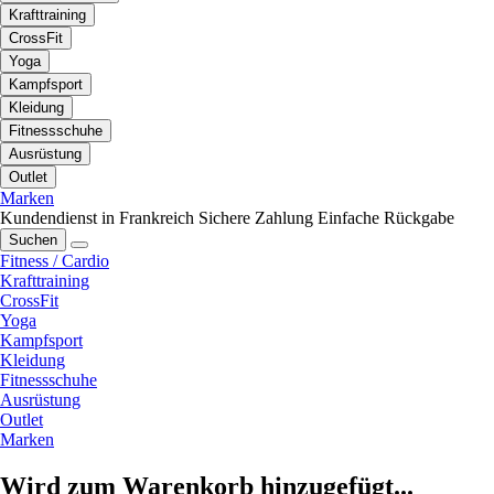
Krafttraining
CrossFit
Yoga
Kampfsport
Kleidung
Fitnessschuhe
Ausrüstung
Outlet
Marken
Kundendienst in Frankreich
Sichere Zahlung
Einfache Rückgabe
Suchen
Fitness / Cardio
Krafttraining
CrossFit
Yoga
Kampfsport
Kleidung
Fitnessschuhe
Ausrüstung
Outlet
Marken
Wird zum Warenkorb hinzugefügt...