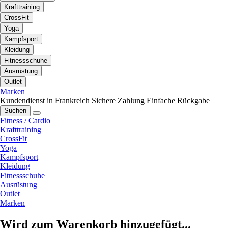
Krafttraining
CrossFit
Yoga
Kampfsport
Kleidung
Fitnessschuhe
Ausrüstung
Outlet
Marken
Kundendienst in Frankreich
Sichere Zahlung
Einfache Rückgabe
Suchen
Fitness / Cardio
Krafttraining
CrossFit
Yoga
Kampfsport
Kleidung
Fitnessschuhe
Ausrüstung
Outlet
Marken
Wird zum Warenkorb hinzugefügt...