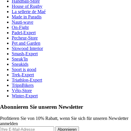
Handball-Store
House of Rugby
La sellerie de Maé
Made in Paradis
Nauti-wave
On-Fight
Padel-Expert
Pecheur-Store
Pet and Garden
Slowood Interior
Smash-Expert
Sneak'In
Sneakids
Sport is good
Trek-Expert
Triathlon-Expert
TripnBikers
Vélo-Store
Winter-Expert
Abonnieren Sie unseren Newsletter
Profitieren Sie von 10% Rabatt, wenn Sie sich für unseren Newsletter
anmelden
Abonnieren