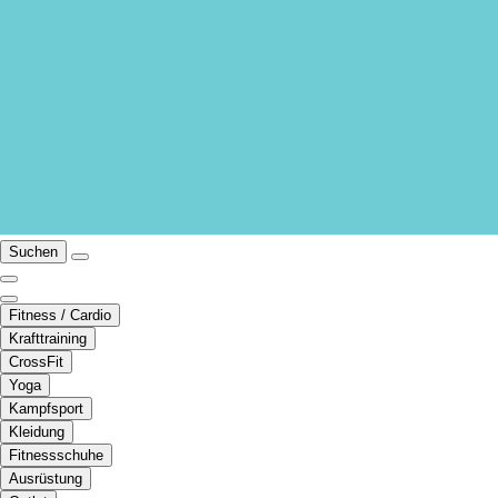
Suchen
Fitness / Cardio
Krafttraining
CrossFit
Yoga
Kampfsport
Kleidung
Fitnessschuhe
Ausrüstung