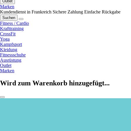
Outlet
Marken
Kundendienst in Frankreich
Sichere Zahlung
Einfache Rückgabe
Suchen
Fitness / Cardio
Krafttraining
CrossFit
Yoga
Kampfsport
Kleidung
Fitnessschuhe
Ausrüstung
Outlet
Marken
Wird zum Warenkorb hinzugefügt...