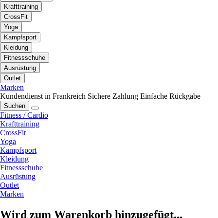
Krafttraining
CrossFit
Yoga
Kampfsport
Kleidung
Fitnessschuhe
Ausrüstung
Outlet
Marken
Kundendienst in Frankreich
Sichere Zahlung
Einfache Rückgabe
Suchen
Fitness / Cardio
Krafttraining
CrossFit
Yoga
Kampfsport
Kleidung
Fitnessschuhe
Ausrüstung
Outlet
Marken
Wird zum Warenkorb hinzugefügt...