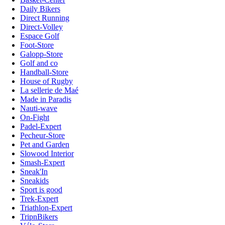
Daily Bikers
Direct Running
Direct-Volley
Espace Golf
Foot-Store
Galopp-Store
Golf and co
Handball-Store
House of Rugby
La sellerie de Maé
Made in Paradis
Nauti-wave
On-Fight
Padel-Expert
Pecheur-Store
Pet and Garden
Slowood Interior
Smash-Expert
Sneak'In
Sneakids
Sport is good
Trek-Expert
Triathlon-Expert
TripnBikers