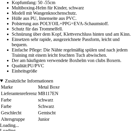
Kopfumfang: 50 -55cm
Multiboxing-Helm für Kinder, schwarz
Modell mit Wangenknochenschutz.
Hülle aus PU, Innenseite aus PVC.
Polsterung aus POLYOIL+PPG=EVA-Schaumstoff.
Schutz für das Trommelfell.
Schnürung über dem Kopf, Klettverschluss hinten und am Kinn.
Einsetzen sehr rapide, ausgezeichnete Passform, leicht und
bequem.
Einfache Pflege: Die Nähte regelmäßig spülen und nach jedem
Training mit einem leicht feuchten Tuch abwischen.
Der am häufigsten verwendete Boxhelm von clubs Boxern.
Qualität:PU/PVC
Einheitsgröße
Zusätzliche Informationen
Marke
Metal Boxe
Lieferantenreferenz
MB117EN
Farbe
schwarz
Farbe
Schwarz
Geschlecht
Gemischt
Altersgruppe
Junior
Loading...
Loading...