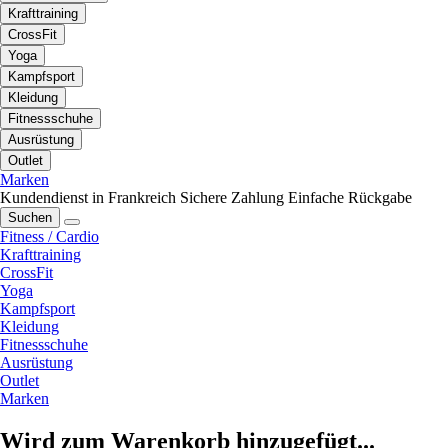
Krafttraining
CrossFit
Yoga
Kampfsport
Kleidung
Fitnessschuhe
Ausrüstung
Outlet
Marken
Kundendienst in Frankreich
Sichere Zahlung
Einfache Rückgabe
Suchen
Fitness / Cardio
Krafttraining
CrossFit
Yoga
Kampfsport
Kleidung
Fitnessschuhe
Ausrüstung
Outlet
Marken
Wird zum Warenkorb hinzugefügt...