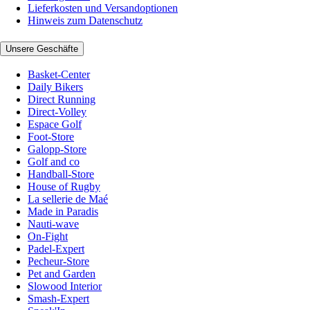
Lieferkosten und Versandoptionen
Hinweis zum Datenschutz
Unsere Geschäfte
Basket-Center
Daily Bikers
Direct Running
Direct-Volley
Espace Golf
Foot-Store
Galopp-Store
Golf and co
Handball-Store
House of Rugby
La sellerie de Maé
Made in Paradis
Nauti-wave
On-Fight
Padel-Expert
Pecheur-Store
Pet and Garden
Slowood Interior
Smash-Expert