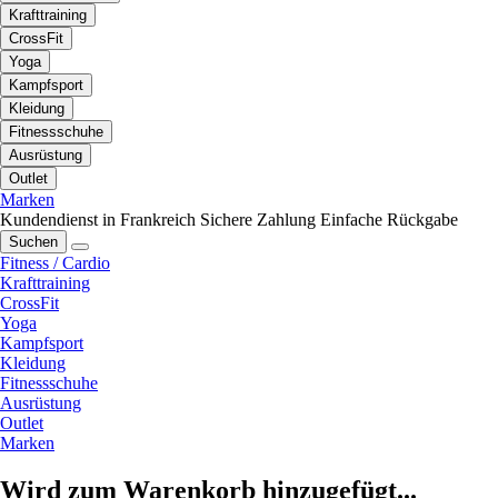
Krafttraining
CrossFit
Yoga
Kampfsport
Kleidung
Fitnessschuhe
Ausrüstung
Outlet
Marken
Kundendienst in Frankreich
Sichere Zahlung
Einfache Rückgabe
Suchen
Fitness / Cardio
Krafttraining
CrossFit
Yoga
Kampfsport
Kleidung
Fitnessschuhe
Ausrüstung
Outlet
Marken
Wird zum Warenkorb hinzugefügt...