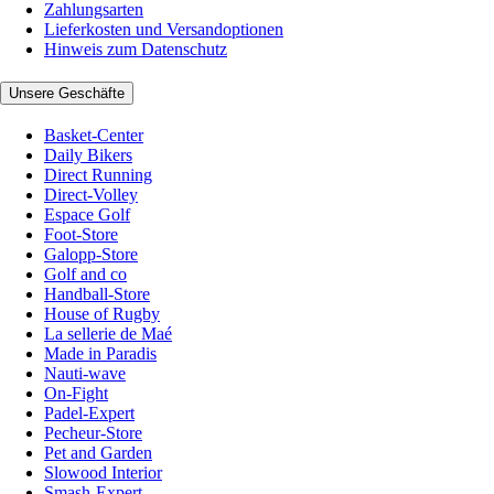
Zahlungsarten
Lieferkosten und Versandoptionen
Hinweis zum Datenschutz
Unsere Geschäfte
Basket-Center
Daily Bikers
Direct Running
Direct-Volley
Espace Golf
Foot-Store
Galopp-Store
Golf and co
Handball-Store
House of Rugby
La sellerie de Maé
Made in Paradis
Nauti-wave
On-Fight
Padel-Expert
Pecheur-Store
Pet and Garden
Slowood Interior
Smash-Expert