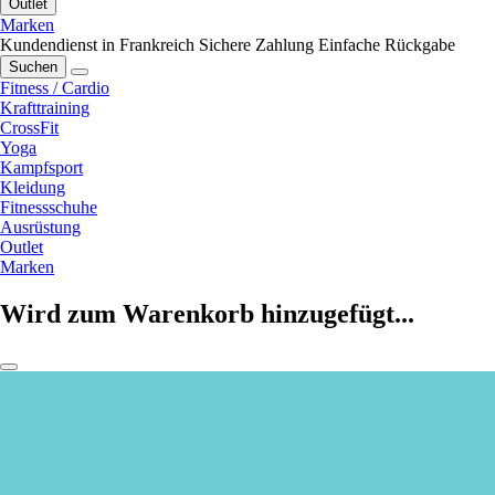
Outlet
Marken
Kundendienst in Frankreich
Sichere Zahlung
Einfache Rückgabe
Suchen
Fitness / Cardio
Krafttraining
CrossFit
Yoga
Kampfsport
Kleidung
Fitnessschuhe
Ausrüstung
Outlet
Marken
Wird zum Warenkorb hinzugefügt...