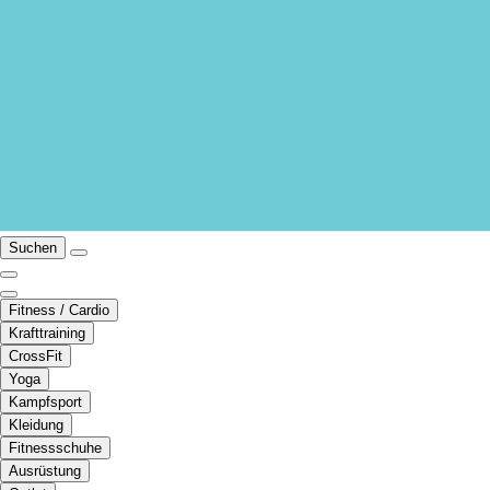
Suchen
Fitness / Cardio
Krafttraining
CrossFit
Yoga
Kampfsport
Kleidung
Fitnessschuhe
Ausrüstung