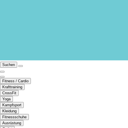
Suchen
Fitness / Cardio
Krafttraining
CrossFit
Yoga
Kampfsport
Kleidung
Fitnessschuhe
Ausrüstung