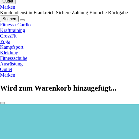
Outlet
Marken
Kundendienst in Frankreich
Sichere Zahlung
Einfache Rückgabe
Suchen
Fitness / Cardio
Krafttraining
CrossFit
Yoga
Kampfsport
Kleidung
Fitnessschuhe
Ausrüstung
Outlet
Marken
Wird zum Warenkorb hinzugefügt...