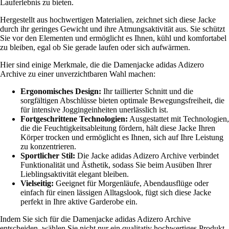
Lauferlebnis zu bieten.
Hergestellt aus hochwertigen Materialien, zeichnet sich diese Jacke
durch ihr geringes Gewicht und ihre Atmungsaktivität aus. Sie schützt
Sie vor den Elementen und ermöglicht es Ihnen, kühl und komfortabel
zu bleiben, egal ob Sie gerade laufen oder sich aufwärmen.
Hier sind einige Merkmale, die die Damenjacke adidas Adizero
Archive zu einer unverzichtbaren Wahl machen:
Ergonomisches Design:
Ihr taillierter Schnitt und die
sorgfältigen Abschlüsse bieten optimale Bewegungsfreiheit, die
für intensive Joggingeinheiten unerlässlich ist.
Fortgeschrittene Technologien:
Ausgestattet mit Technologien,
die die Feuchtigkeitsableitung fördern, hält diese Jacke Ihren
Körper trocken und ermöglicht es Ihnen, sich auf Ihre Leistung
zu konzentrieren.
Sportlicher Stil:
Die Jacke adidas Adizero Archive verbindet
Funktionalität und Ästhetik, sodass Sie beim Ausüben Ihrer
Lieblingsaktivität elegant bleiben.
Vielseitig:
Geeignet für Morgenläufe, Abendausflüge oder
einfach für einen lässigen Alltagslook, fügt sich diese Jacke
perfekt in Ihre aktive Garderobe ein.
Indem Sie sich für die Damenjacke adidas Adizero Archive
entscheiden, wählen Sie nicht nur ein qualitativ hochwertiges Produkt,