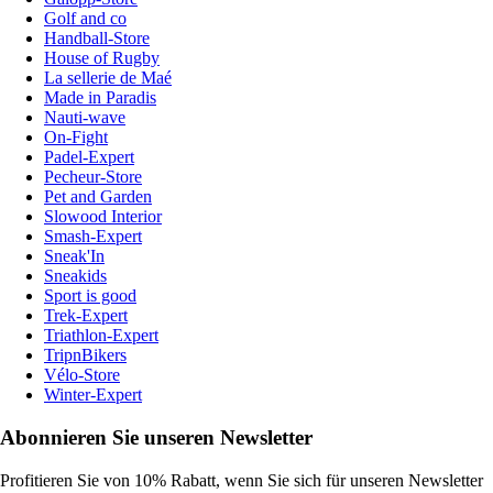
Golf and co
Handball-Store
House of Rugby
La sellerie de Maé
Made in Paradis
Nauti-wave
On-Fight
Padel-Expert
Pecheur-Store
Pet and Garden
Slowood Interior
Smash-Expert
Sneak'In
Sneakids
Sport is good
Trek-Expert
Triathlon-Expert
TripnBikers
Vélo-Store
Winter-Expert
Abonnieren Sie unseren Newsletter
Profitieren Sie von 10% Rabatt, wenn Sie sich für unseren Newsletter