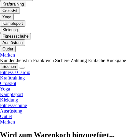
Krafttraining
CrossFit
Yoga
Kampfsport
Kleidung
Fitnessschuhe
Ausrüstung
Outlet
Marken
Kundendienst in Frankreich
Sichere Zahlung
Einfache Rückgabe
Suchen
Fitness / Cardio
Krafttraining
CrossFit
Yoga
Kampfsport
Kleidung
Fitnessschuhe
Ausrüstung
Outlet
Marken
Wird zum Warenkorb hinzugefügt...