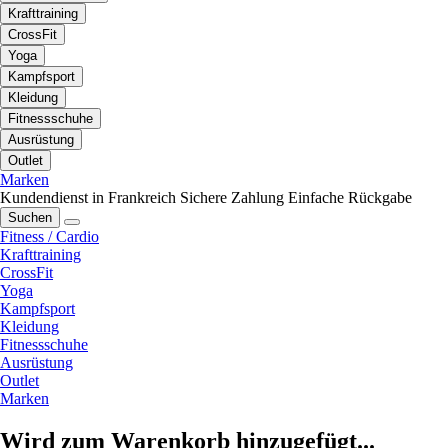
Krafttraining
CrossFit
Yoga
Kampfsport
Kleidung
Fitnessschuhe
Ausrüstung
Outlet
Marken
Kundendienst in Frankreich
Sichere Zahlung
Einfache Rückgabe
Suchen
Fitness / Cardio
Krafttraining
CrossFit
Yoga
Kampfsport
Kleidung
Fitnessschuhe
Ausrüstung
Outlet
Marken
Wird zum Warenkorb hinzugefügt...