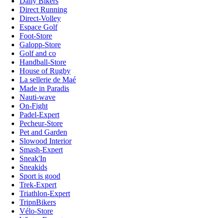
Daily Bikers
Direct Running
Direct-Volley
Espace Golf
Foot-Store
Galopp-Store
Golf and co
Handball-Store
House of Rugby
La sellerie de Maé
Made in Paradis
Nauti-wave
On-Fight
Padel-Expert
Pecheur-Store
Pet and Garden
Slowood Interior
Smash-Expert
Sneak'In
Sneakids
Sport is good
Trek-Expert
Triathlon-Expert
TripnBikers
Vélo-Store