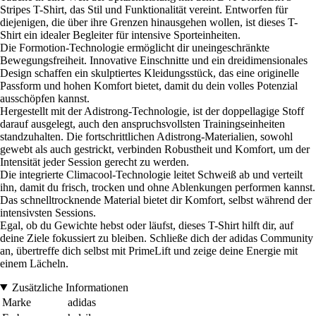
Stripes T-Shirt, das Stil und Funktionalität vereint. Entworfen für
diejenigen, die über ihre Grenzen hinausgehen wollen, ist dieses T-
Shirt ein idealer Begleiter für intensive Sporteinheiten.
Die Formotion-Technologie ermöglicht dir uneingeschränkte
Bewegungsfreiheit. Innovative Einschnitte und ein dreidimensionales
Design schaffen ein skulptiertes Kleidungsstück, das eine originelle
Passform und hohen Komfort bietet, damit du dein volles Potenzial
ausschöpfen kannst.
Hergestellt mit der Adistrong-Technologie, ist der doppellagige Stoff
darauf ausgelegt, auch den anspruchsvollsten Trainingseinheiten
standzuhalten. Die fortschrittlichen Adistrong-Materialien, sowohl
gewebt als auch gestrickt, verbinden Robustheit und Komfort, um der
Intensität jeder Session gerecht zu werden.
Die integrierte Climacool-Technologie leitet Schweiß ab und verteilt
ihn, damit du frisch, trocken und ohne Ablenkungen performen kannst.
Das schnelltrocknende Material bietet dir Komfort, selbst während der
intensivsten Sessions.
Egal, ob du Gewichte hebst oder läufst, dieses T-Shirt hilft dir, auf
deine Ziele fokussiert zu bleiben. Schließe dich der adidas Community
an, übertreffe dich selbst mit PrimeLift und zeige deine Energie mit
einem Lächeln.
Zusätzliche Informationen
Marke
adidas