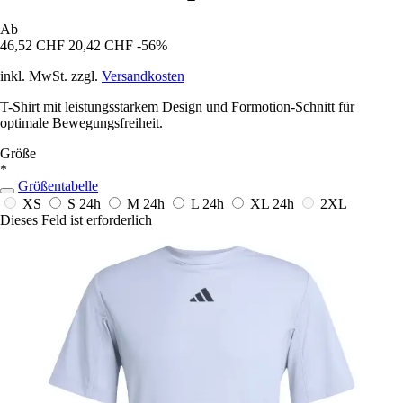
Ab
46,52 CHF
20,42 CHF
-56%
inkl. MwSt. zzgl.
Versandkosten
T-Shirt mit leistungsstarkem Design und Formotion-Schnitt für
optimale Bewegungsfreiheit.
Größe
*
Größentabelle
XS
S
24h
M
24h
L
24h
XL
24h
2XL
Dieses Feld ist erforderlich