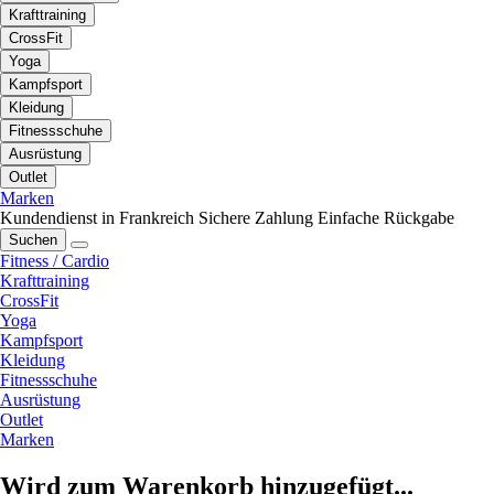
Krafttraining
CrossFit
Yoga
Kampfsport
Kleidung
Fitnessschuhe
Ausrüstung
Outlet
Marken
Kundendienst in Frankreich
Sichere Zahlung
Einfache Rückgabe
Suchen
Fitness / Cardio
Krafttraining
CrossFit
Yoga
Kampfsport
Kleidung
Fitnessschuhe
Ausrüstung
Outlet
Marken
Wird zum Warenkorb hinzugefügt...