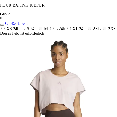
PL CR BX TNK ICEPUR
Größe
*
Größentabelle
XS
24h
S
24h
M
L
24h
XL
24h
2XL
2XS
Dieses Feld ist erforderlich