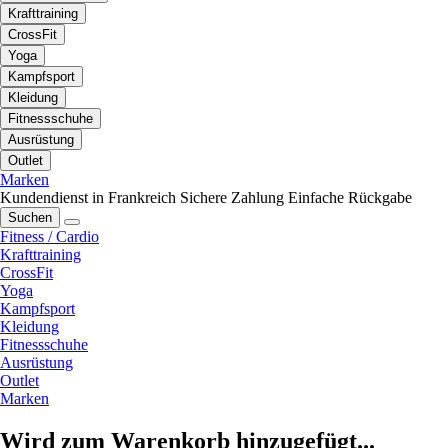
Krafttraining
CrossFit
Yoga
Kampfsport
Kleidung
Fitnessschuhe
Ausrüstung
Outlet
Marken
Kundendienst in Frankreich
Sichere Zahlung
Einfache Rückgabe
Suchen
Fitness / Cardio
Krafttraining
CrossFit
Yoga
Kampfsport
Kleidung
Fitnessschuhe
Ausrüstung
Outlet
Marken
Wird zum Warenkorb hinzugefügt...