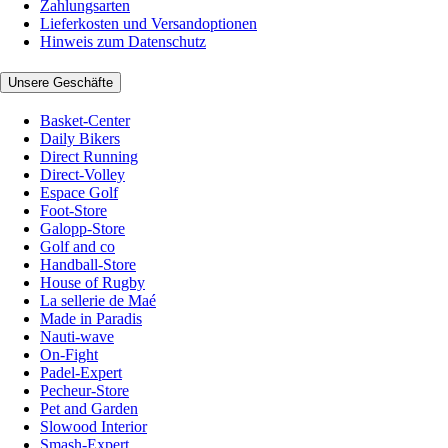
Zahlungsarten
Lieferkosten und Versandoptionen
Hinweis zum Datenschutz
Unsere Geschäfte
Basket-Center
Daily Bikers
Direct Running
Direct-Volley
Espace Golf
Foot-Store
Galopp-Store
Golf and co
Handball-Store
House of Rugby
La sellerie de Maé
Made in Paradis
Nauti-wave
On-Fight
Padel-Expert
Pecheur-Store
Pet and Garden
Slowood Interior
Smash-Expert