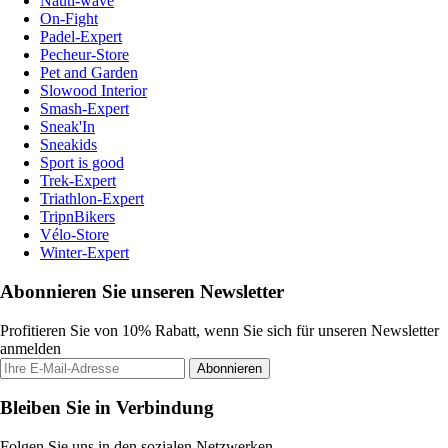
Nauti-wave
On-Fight
Padel-Expert
Pecheur-Store
Pet and Garden
Slowood Interior
Smash-Expert
Sneak'In
Sneakids
Sport is good
Trek-Expert
Triathlon-Expert
TripnBikers
Vélo-Store
Winter-Expert
Abonnieren Sie unseren Newsletter
Profitieren Sie von 10% Rabatt, wenn Sie sich für unseren Newsletter
anmelden
Abonnieren
Bleiben Sie in Verbindung
Folgen Sie uns in den sozialen Netzwerken