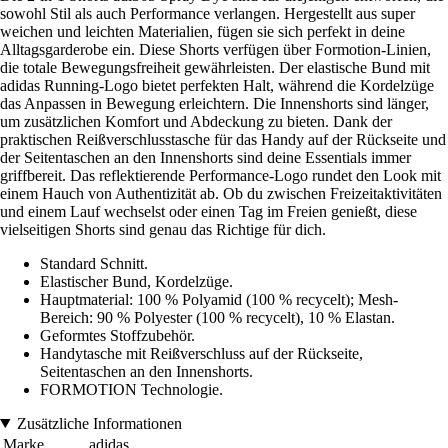
sowohl Stil als auch Performance verlangen. Hergestellt aus super
weichen und leichten Materialien, fügen sie sich perfekt in deine
Alltagsgarderobe ein. Diese Shorts verfügen über Formotion-Linien,
die totale Bewegungsfreiheit gewährleisten. Der elastische Bund mit
adidas Running-Logo bietet perfekten Halt, während die Kordelzüge
das Anpassen in Bewegung erleichtern. Die Innenshorts sind länger,
um zusätzlichen Komfort und Abdeckung zu bieten. Dank der
praktischen Reißverschlusstasche für das Handy auf der Rückseite und
der Seitentaschen an den Innenshorts sind deine Essentials immer
griffbereit. Das reflektierende Performance-Logo rundet den Look mit
einem Hauch von Authentizität ab. Ob du zwischen Freizeitaktivitäten
und einem Lauf wechselst oder einen Tag im Freien genießt, diese
vielseitigen Shorts sind genau das Richtige für dich.
Standard Schnitt.
Elastischer Bund, Kordelzüge.
Hauptmaterial: 100 % Polyamid (100 % recycelt); Mesh-
Bereich: 90 % Polyester (100 % recycelt), 10 % Elastan.
Geformtes Stoffzubehör.
Handytasche mit Reißverschluss auf der Rückseite,
Seitentaschen an den Innenshorts.
FORMOTION Technologie.
Zusätzliche Informationen
Marke
adidas