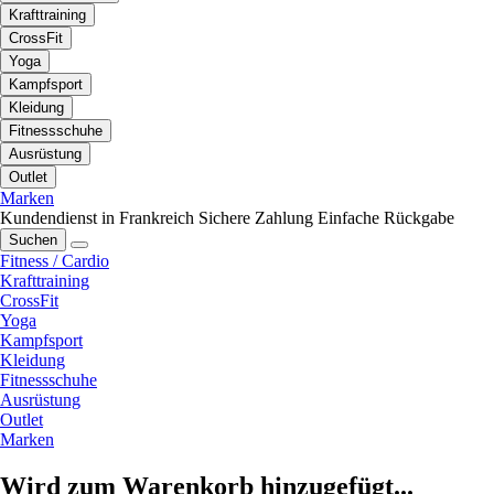
Krafttraining
CrossFit
Yoga
Kampfsport
Kleidung
Fitnessschuhe
Ausrüstung
Outlet
Marken
Kundendienst in Frankreich
Sichere Zahlung
Einfache Rückgabe
Suchen
Fitness / Cardio
Krafttraining
CrossFit
Yoga
Kampfsport
Kleidung
Fitnessschuhe
Ausrüstung
Outlet
Marken
Wird zum Warenkorb hinzugefügt...