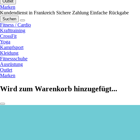
Outlet
Marken
Kundendienst in Frankreich
Sichere Zahlung
Einfache Rückgabe
Suchen
Fitness / Cardio
Krafttraining
CrossFit
Yoga
Kampfsport
Kleidung
Fitnessschuhe
Ausrüstung
Outlet
Marken
Wird zum Warenkorb hinzugefügt...