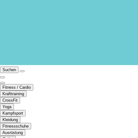
Suchen
Fitness / Cardio
Krafttraining
CrossFit
Yoga
Kampfsport
Kleidung
Fitnessschuhe
Ausrüstung