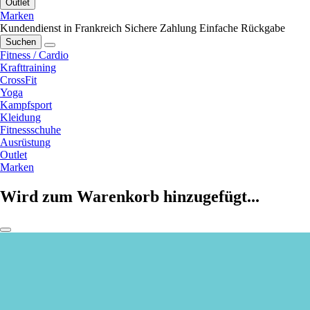
Outlet
Marken
Kundendienst in Frankreich
Sichere Zahlung
Einfache Rückgabe
Suchen
Fitness / Cardio
Krafttraining
CrossFit
Yoga
Kampfsport
Kleidung
Fitnessschuhe
Ausrüstung
Outlet
Marken
Wird zum Warenkorb hinzugefügt...