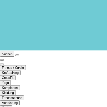
Suchen
Fitness / Cardio
Krafttraining
CrossFit
Yoga
Kampfsport
Kleidung
Fitnessschuhe
Ausrüstung