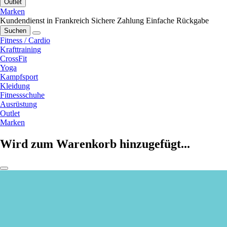
Outlet
Marken
Kundendienst in Frankreich
Sichere Zahlung
Einfache Rückgabe
Suchen
Fitness / Cardio
Krafttraining
CrossFit
Yoga
Kampfsport
Kleidung
Fitnessschuhe
Ausrüstung
Outlet
Marken
Wird zum Warenkorb hinzugefügt...