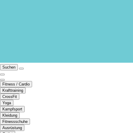
Suchen
Fitness / Cardio
Krafttraining
CrossFit
Yoga
Kampfsport
Kleidung
Fitnessschuhe
Ausrüstung