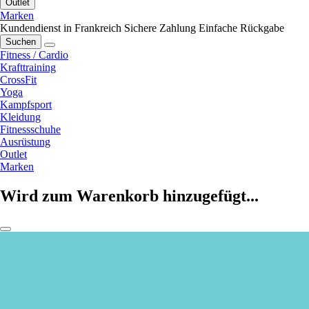
Outlet
Marken
Kundendienst in Frankreich
Sichere Zahlung
Einfache Rückgabe
Suchen
Fitness / Cardio
Krafttraining
CrossFit
Yoga
Kampfsport
Kleidung
Fitnessschuhe
Ausrüstung
Outlet
Marken
Wird zum Warenkorb hinzugefügt...