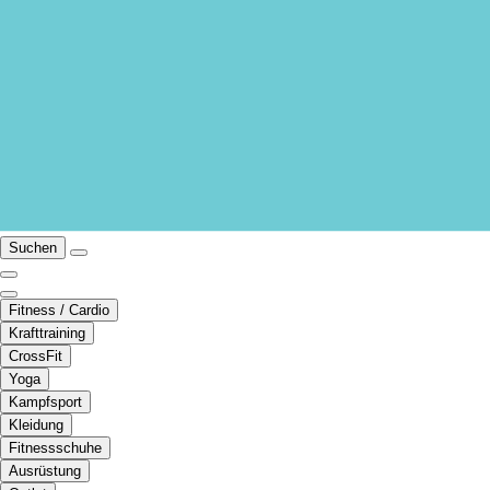
Suchen
Fitness / Cardio
Krafttraining
CrossFit
Yoga
Kampfsport
Kleidung
Fitnessschuhe
Ausrüstung