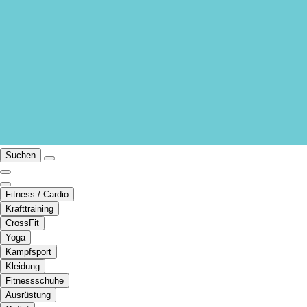
Suchen
Fitness / Cardio
Krafttraining
CrossFit
Yoga
Kampfsport
Kleidung
Fitnessschuhe
Ausrüstung