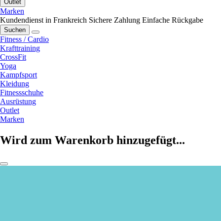
Outlet
Marken
Kundendienst in Frankreich
Sichere Zahlung
Einfache Rückgabe
Suchen
Fitness / Cardio
Krafttraining
CrossFit
Yoga
Kampfsport
Kleidung
Fitnessschuhe
Ausrüstung
Outlet
Marken
Wird zum Warenkorb hinzugefügt...