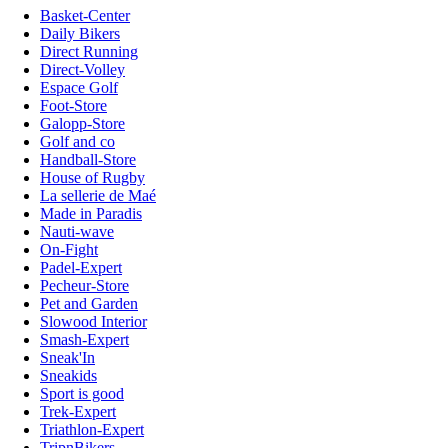
Basket-Center
Daily Bikers
Direct Running
Direct-Volley
Espace Golf
Foot-Store
Galopp-Store
Golf and co
Handball-Store
House of Rugby
La sellerie de Maé
Made in Paradis
Nauti-wave
On-Fight
Padel-Expert
Pecheur-Store
Pet and Garden
Slowood Interior
Smash-Expert
Sneak'In
Sneakids
Sport is good
Trek-Expert
Triathlon-Expert
TripnBikers