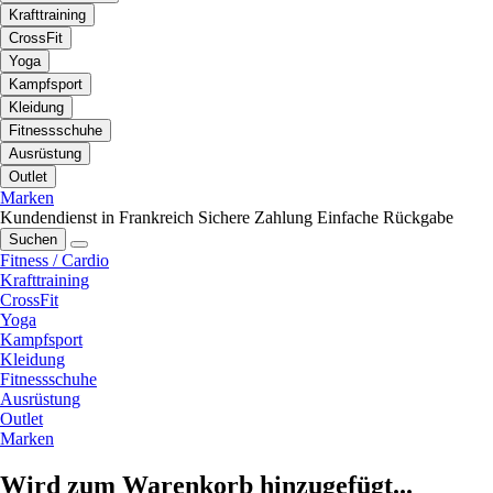
Krafttraining
CrossFit
Yoga
Kampfsport
Kleidung
Fitnessschuhe
Ausrüstung
Outlet
Marken
Kundendienst in Frankreich
Sichere Zahlung
Einfache Rückgabe
Suchen
Fitness / Cardio
Krafttraining
CrossFit
Yoga
Kampfsport
Kleidung
Fitnessschuhe
Ausrüstung
Outlet
Marken
Wird zum Warenkorb hinzugefügt...