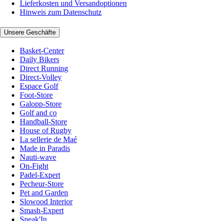
Lieferkosten und Versandoptionen
Hinweis zum Datenschutz
Unsere Geschäfte
Basket-Center
Daily Bikers
Direct Running
Direct-Volley
Espace Golf
Foot-Store
Galopp-Store
Golf and co
Handball-Store
House of Rugby
La sellerie de Maé
Made in Paradis
Nauti-wave
On-Fight
Padel-Expert
Pecheur-Store
Pet and Garden
Slowood Interior
Smash-Expert
Sneak'In