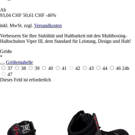
Ab
93,04 CHF
50,61 CHF
-46%
inkl. MwSt. zzgl.
Versandkosten
Verbessern Sie Ihre Stabilität und Haltbarkeit mit den Multiboxing-
Halbschuhen Viper III, dem Standard für Leistung, Design und Halt!
Größe
*
Größentabelle
37
38
39
40
41
42
43
44
46
24h
47
Dieses Feld ist erforderlich