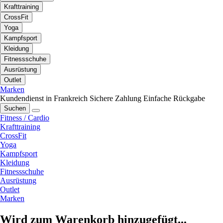
Krafttraining
CrossFit
Yoga
Kampfsport
Kleidung
Fitnessschuhe
Ausrüstung
Outlet
Marken
Kundendienst in Frankreich
Sichere Zahlung
Einfache Rückgabe
Suchen
Fitness / Cardio
Krafttraining
CrossFit
Yoga
Kampfsport
Kleidung
Fitnessschuhe
Ausrüstung
Outlet
Marken
Wird zum Warenkorb hinzugefügt...