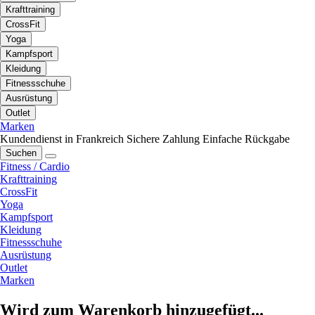
Krafttraining
CrossFit
Yoga
Kampfsport
Kleidung
Fitnessschuhe
Ausrüstung
Outlet
Marken
Kundendienst in Frankreich
Sichere Zahlung
Einfache Rückgabe
Suchen
Fitness / Cardio
Krafttraining
CrossFit
Yoga
Kampfsport
Kleidung
Fitnessschuhe
Ausrüstung
Outlet
Marken
Wird zum Warenkorb hinzugefügt...