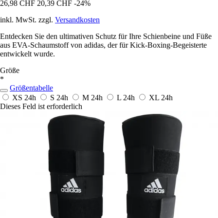
26,98 CHF
20,39 CHF
-24%
inkl. MwSt. zzgl.
Versandkosten
Entdecken Sie den ultimativen Schutz für Ihre Schienbeine und Füße
aus EVA-Schaumstoff von adidas, der für Kick-Boxing-Begeisterte
entwickelt wurde.
Größe
*
Größentabelle
XS
24h
S
24h
M
24h
L
24h
XL
24h
Dieses Feld ist erforderlich