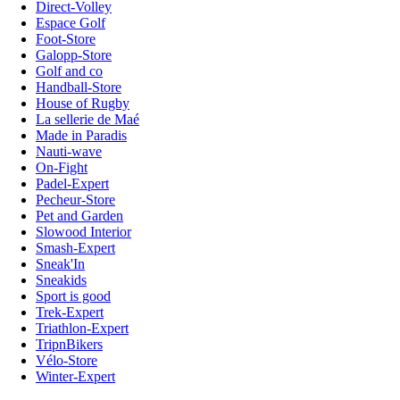
Direct-Volley
Espace Golf
Foot-Store
Galopp-Store
Golf and co
Handball-Store
House of Rugby
La sellerie de Maé
Made in Paradis
Nauti-wave
On-Fight
Padel-Expert
Pecheur-Store
Pet and Garden
Slowood Interior
Smash-Expert
Sneak'In
Sneakids
Sport is good
Trek-Expert
Triathlon-Expert
TripnBikers
Vélo-Store
Winter-Expert