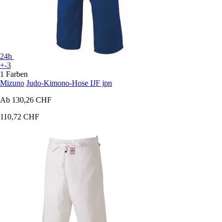
24h
+-3
1 Farben
Mizuno
Judo-Kimono-Hose IJF jpn
Ab
130,26 CHF
110,72 CHF