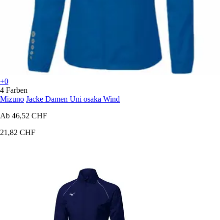
+0
4 Farben
Mizuno
Jacke Damen Uni osaka Wind
Ab
46,52 CHF
21,82 CHF