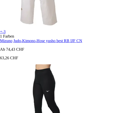
+-3
1 Farben
Mizuno
Judo-Kimono-Hose yusho best RB IJF CN
Ab
74,43 CHF
63,26 CHF