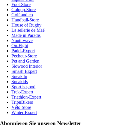
Foot-Store
Galopp-Store
Golf and co
Handball-Store
House of Rugby
La sellerie de Maé
Made in Paradis
Nauti-wave
On-Fight
Padel-Expert
Pecheur-Store
Pet and Garden
Slowood Interior
Smash-Expert
Sneak'In
Sneakids
Sport is good
Trek-Expert
Triathlon-Expert
TripnBikers
Vélo-Store
Winter-Expert
Abonnieren Sie unseren Newsletter