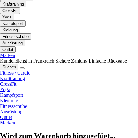
Krafttraining
CrossFit
Yoga
Kampfsport
Kleidung
Fitnessschuhe
Ausrüstung
Outlet
Marken
Kundendienst in Frankreich
Sichere Zahlung
Einfache Rückgabe
Suchen
Fitness / Cardio
Krafttraining
CrossFit
Yoga
Kampfsport
Kleidung
Fitnessschuhe
Ausrüstung
Outlet
Marken
Wird zum Warenkorb hinzugefügt...