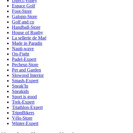
Direct-Volley
Espace Golf
Foot-Store
Galopp-Store
Golf and co
Handball-Store
House of Rugby
La sellerie de Maé
Made in Paradis
Nauti-wave
On-Fight
Padel-Expert
Pecheur-Store
Pet and Garden
Slowood Interior
Smash-Expert
Sneak'In
Sneakids
Sport is good
Trek-Expert
Triathlon-Expert
TripnBikers
Vélo-Store
Winter-Expert