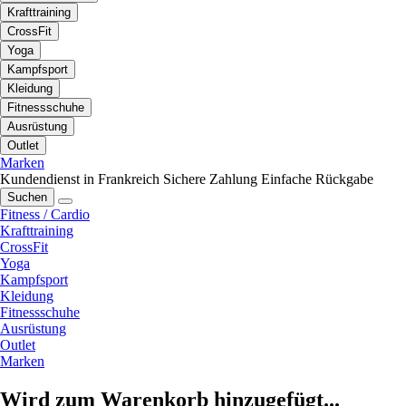
Krafttraining
CrossFit
Yoga
Kampfsport
Kleidung
Fitnessschuhe
Ausrüstung
Outlet
Marken
Kundendienst in Frankreich
Sichere Zahlung
Einfache Rückgabe
Suchen
Fitness / Cardio
Krafttraining
CrossFit
Yoga
Kampfsport
Kleidung
Fitnessschuhe
Ausrüstung
Outlet
Marken
Wird zum Warenkorb hinzugefügt...