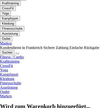
Krafttraining
CrossFit
Yoga
Kampfsport
Kleidung
Fitnessschuhe
Ausrüstung
Outlet
Marken
Kundendienst in Frankreich
Sichere Zahlung
Einfache Rückgabe
Suchen
Fitness / Cardio
Krafttraining
CrossFit
Yoga
Kampfsport
Kleidung
Fitnessschuhe
Ausrüstung
Outlet
Marken
Wird zum Warenkorb hinzugefügt...