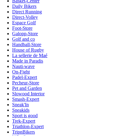
Basket-Center
Daily Bikers
Direct Running
Direct-Volley
Espace Golf
Foot-Store
Galopp-Store
Golf and co
Handball-Store
House of Rugby
La sellerie de Maé
Made in Paradis
Nauti-wave
On-Fight
Padel-Expert
Pecheur-Store
Pet and Garden
Slowood Interior
Smash-Expert
Sneak'In
Sneakids
Sport is good
Trek-Expert
Triathlon-Expert
TripnBikers