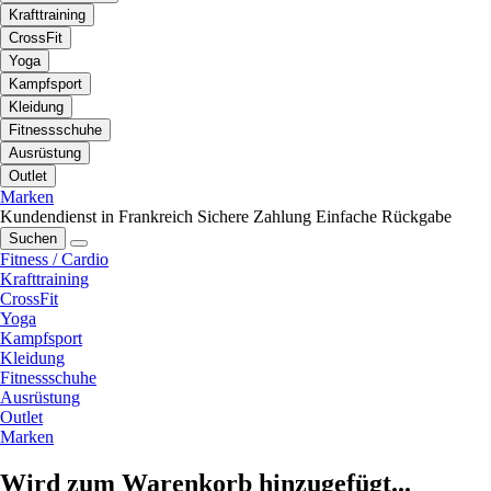
Krafttraining
CrossFit
Yoga
Kampfsport
Kleidung
Fitnessschuhe
Ausrüstung
Outlet
Marken
Kundendienst in Frankreich
Sichere Zahlung
Einfache Rückgabe
Suchen
Fitness / Cardio
Krafttraining
CrossFit
Yoga
Kampfsport
Kleidung
Fitnessschuhe
Ausrüstung
Outlet
Marken
Wird zum Warenkorb hinzugefügt...