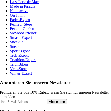
La sellerie de Maé
Made in Paradis
Nauti-wave
On-Fight
Padel-Expert
Pecheur-Store
Pet and Garden
Slowood Interior
Smash-Expert
Sneak'In
Sneakids
Sport is good
Trek-Expert
Triathlon-Expert
TripnBikers
Vélo-Store
Winter-Expert
Abonnieren Sie unseren Newsletter
Profitieren Sie von 10% Rabatt, wenn Sie sich für unseren Newsletter
anmelden
Abonnieren