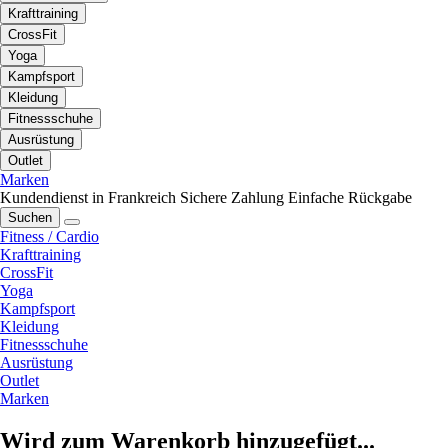
Krafttraining
CrossFit
Yoga
Kampfsport
Kleidung
Fitnessschuhe
Ausrüstung
Outlet
Marken
Kundendienst in Frankreich
Sichere Zahlung
Einfache Rückgabe
Suchen
Fitness / Cardio
Krafttraining
CrossFit
Yoga
Kampfsport
Kleidung
Fitnessschuhe
Ausrüstung
Outlet
Marken
Wird zum Warenkorb hinzugefügt...