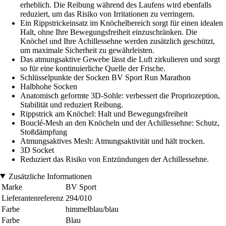
erheblich. Die Reibung während des Laufens wird ebenfalls
reduziert, um das Risiko von Irritationen zu verringern.
Ein Rippstrickeinsatz im Knöchelbereich sorgt für einen idealen
Halt, ohne Ihre Bewegungsfreiheit einzuschränken. Die
Knöchel und Ihre Achillessehne werden zusätzlich geschützt,
um maximale Sicherheit zu gewährleisten.
Das atmungsaktive Gewebe lässt die Luft zirkulieren und sorgt
so für eine kontinuierliche Quelle der Frische.
Schlüsselpunkte der Socken BV Sport Run Marathon
Halbhohe Socken
Anatomisch geformte 3D-Sohle: verbessert die Propriozeption,
Stabilität und reduziert Reibung.
Rippstrick am Knöchel: Halt und Bewegungsfreiheit
Bouclé-Mesh an den Knöcheln und der Achillessehne: Schutz,
Stoßdämpfung
Atmungsaktives Mesh: Atmungsaktivität und hält trocken.
3D Socket
Reduziert das Risiko von Entzündungen der Achillessehne.
Zusätzliche Informationen
Marke
BV Sport
Lieferantenreferenz
294/010
Farbe
himmelblau/blau
Farbe
Blau