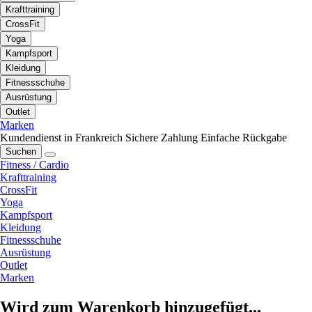
Krafttraining
CrossFit
Yoga
Kampfsport
Kleidung
Fitnessschuhe
Ausrüstung
Outlet
Marken
Kundendienst in Frankreich
Sichere Zahlung
Einfache Rückgabe
Suchen
Fitness / Cardio
Krafttraining
CrossFit
Yoga
Kampfsport
Kleidung
Fitnessschuhe
Ausrüstung
Outlet
Marken
Wird zum Warenkorb hinzugefügt...