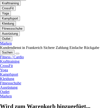
Krafttraining
CrossFit
Yoga
Kampfsport
Kleidung
Fitnessschuhe
Ausrüstung
Outlet
Marken
Kundendienst in Frankreich
Sichere Zahlung
Einfache Rückgabe
Suchen
Fitness / Cardio
Krafttraining
CrossFit
Yoga
Kampfsport
Kleidung
Fitnessschuhe
Ausrüstung
Outlet
Marken
Wird zum Warenkorb hinzugefügt...