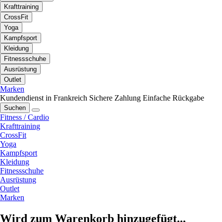
Krafttraining
CrossFit
Yoga
Kampfsport
Kleidung
Fitnessschuhe
Ausrüstung
Outlet
Marken
Kundendienst in Frankreich
Sichere Zahlung
Einfache Rückgabe
Suchen
Fitness / Cardio
Krafttraining
CrossFit
Yoga
Kampfsport
Kleidung
Fitnessschuhe
Ausrüstung
Outlet
Marken
Wird zum Warenkorb hinzugefügt...