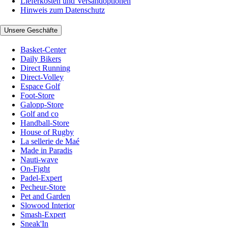
Lieferkosten und Versandoptionen
Hinweis zum Datenschutz
Unsere Geschäfte
Basket-Center
Daily Bikers
Direct Running
Direct-Volley
Espace Golf
Foot-Store
Galopp-Store
Golf and co
Handball-Store
House of Rugby
La sellerie de Maé
Made in Paradis
Nauti-wave
On-Fight
Padel-Expert
Pecheur-Store
Pet and Garden
Slowood Interior
Smash-Expert
Sneak'In