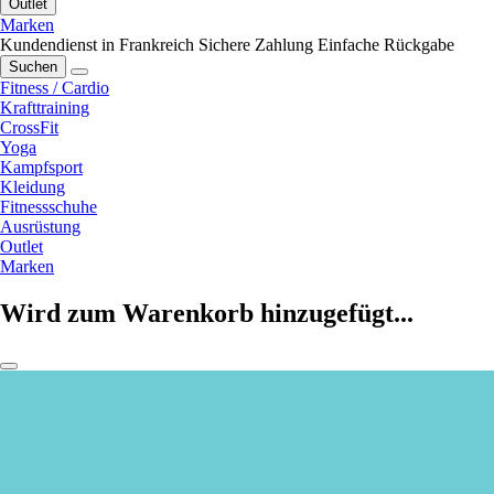
Outlet
Marken
Kundendienst in Frankreich
Sichere Zahlung
Einfache Rückgabe
Suchen
Fitness / Cardio
Krafttraining
CrossFit
Yoga
Kampfsport
Kleidung
Fitnessschuhe
Ausrüstung
Outlet
Marken
Wird zum Warenkorb hinzugefügt...