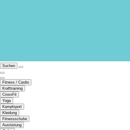
Suchen
Fitness / Cardio
Krafttraining
CrossFit
Yoga
Kampfsport
Kleidung
Fitnessschuhe
Ausrüstung