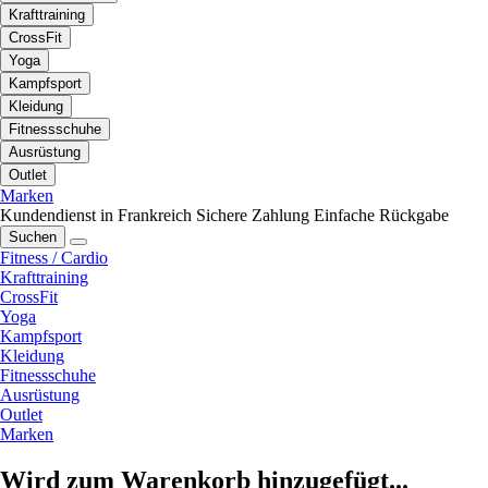
Krafttraining
CrossFit
Yoga
Kampfsport
Kleidung
Fitnessschuhe
Ausrüstung
Outlet
Marken
Kundendienst in Frankreich
Sichere Zahlung
Einfache Rückgabe
Suchen
Fitness / Cardio
Krafttraining
CrossFit
Yoga
Kampfsport
Kleidung
Fitnessschuhe
Ausrüstung
Outlet
Marken
Wird zum Warenkorb hinzugefügt...