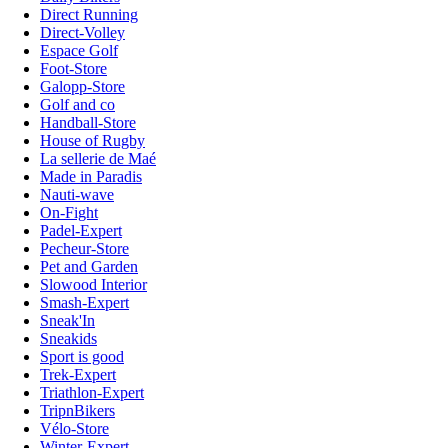
Direct Running
Direct-Volley
Espace Golf
Foot-Store
Galopp-Store
Golf and co
Handball-Store
House of Rugby
La sellerie de Maé
Made in Paradis
Nauti-wave
On-Fight
Padel-Expert
Pecheur-Store
Pet and Garden
Slowood Interior
Smash-Expert
Sneak'In
Sneakids
Sport is good
Trek-Expert
Triathlon-Expert
TripnBikers
Vélo-Store
Winter-Expert