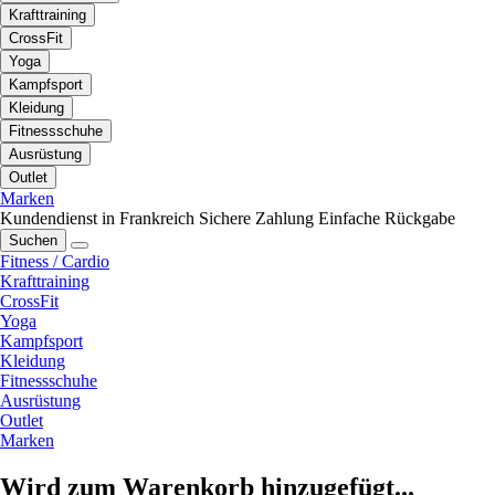
Krafttraining
CrossFit
Yoga
Kampfsport
Kleidung
Fitnessschuhe
Ausrüstung
Outlet
Marken
Kundendienst in Frankreich
Sichere Zahlung
Einfache Rückgabe
Suchen
Fitness / Cardio
Krafttraining
CrossFit
Yoga
Kampfsport
Kleidung
Fitnessschuhe
Ausrüstung
Outlet
Marken
Wird zum Warenkorb hinzugefügt...