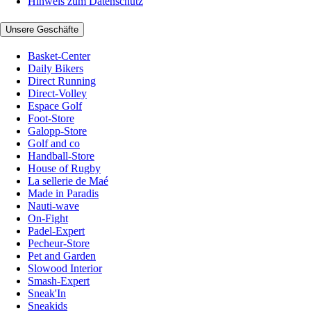
Hinweis zum Datenschutz
Unsere Geschäfte
Basket-Center
Daily Bikers
Direct Running
Direct-Volley
Espace Golf
Foot-Store
Galopp-Store
Golf and co
Handball-Store
House of Rugby
La sellerie de Maé
Made in Paradis
Nauti-wave
On-Fight
Padel-Expert
Pecheur-Store
Pet and Garden
Slowood Interior
Smash-Expert
Sneak'In
Sneakids