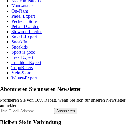
Made in Paradis
Nauti-wave
On-Fight
Padel-Expert
Pecheur-Store
Pet and Garden
Slowood Interior
Smash-Expert
Sneak'In
Sneakids
Sport is good
Trek-Expert
Triathlon-Expert
TripnBikers
Vélo-Store
Winter-Expert
Abonnieren Sie unseren Newsletter
Profitieren Sie von 10% Rabatt, wenn Sie sich für unseren Newsletter
anmelden
Abonnieren
Bleiben Sie in Verbindung