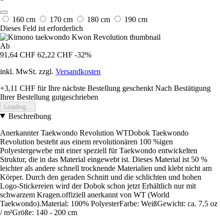
*
160 cm
170 cm
180 cm
190 cm
Dieses Feld ist erforderlich
Ab
91,64 CHF
62,22 CHF
-32%
inkl. MwSt. zzgl.
Versandkosten
+3,11 CHF
für Ihre nächste Bestellung geschenkt
Nach Bestätigung
Ihrer Bestellung gutgeschrieben
Loading...
Beschreibung
Anerkannter Taekwondo Revolution WTDobok Taekwondo
Revolution besteht aus einem revolutionären 100 %igen
Polyestergewebe mit einer speziell für Taekwondo entwickelten
Struktur, die in das Material eingewebt ist. Dieses Material ist 50 %
leichter als andere schnell trocknende Materialien und klebt nicht am
Körper. Durch den geraden Schnitt und die schlichten und hohen
Logo-Stickereien wird der Dobok schon jetzt Erhältlich nur mit
schwarzem Kragen.offiziell anerkannt von WT (World
Taekwondo).Material: 100% PolyesterFarbe: WeißGewicht: ca. 7,5 oz
/ m²Größe: 140 - 200 cm