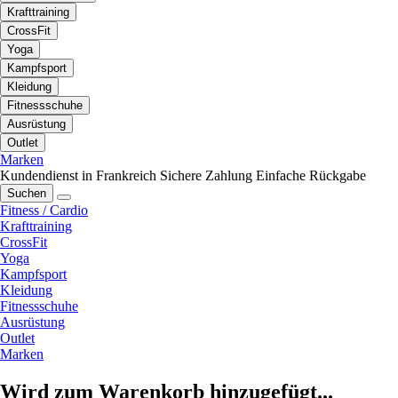
Krafttraining
CrossFit
Yoga
Kampfsport
Kleidung
Fitnessschuhe
Ausrüstung
Outlet
Marken
Kundendienst in Frankreich
Sichere Zahlung
Einfache Rückgabe
Suchen
Fitness / Cardio
Krafttraining
CrossFit
Yoga
Kampfsport
Kleidung
Fitnessschuhe
Ausrüstung
Outlet
Marken
Wird zum Warenkorb hinzugefügt...