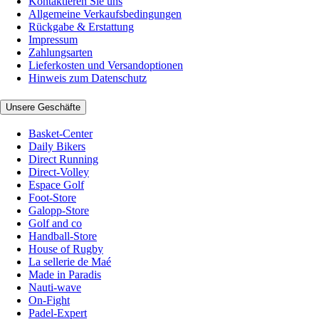
Kontaktieren Sie uns
Allgemeine Verkaufsbedingungen
Rückgabe & Erstattung
Impressum
Zahlungsarten
Lieferkosten und Versandoptionen
Hinweis zum Datenschutz
Unsere Geschäfte
Basket-Center
Daily Bikers
Direct Running
Direct-Volley
Espace Golf
Foot-Store
Galopp-Store
Golf and co
Handball-Store
House of Rugby
La sellerie de Maé
Made in Paradis
Nauti-wave
On-Fight
Padel-Expert