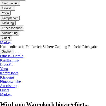
Krafttraining
CrossFit
Yoga
Kampfsport
Kleidung
Fitnessschuhe
Ausrüstung
Outlet
Marken
Kundendienst in Frankreich
Sichere Zahlung
Einfache Rückgabe
Suchen
Fitness / Cardio
Krafttraining
CrossFit
Yoga
Kampfsport
Kleidung
Fitnessschuhe
Ausrüstung
Outlet
Marken
Wird zum Warenkorb hinzugefügt...