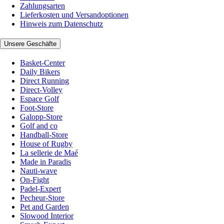
Zahlungsarten
Lieferkosten und Versandoptionen
Hinweis zum Datenschutz
Unsere Geschäfte
Basket-Center
Daily Bikers
Direct Running
Direct-Volley
Espace Golf
Foot-Store
Galopp-Store
Golf and co
Handball-Store
House of Rugby
La sellerie de Maé
Made in Paradis
Nauti-wave
On-Fight
Padel-Expert
Pecheur-Store
Pet and Garden
Slowood Interior