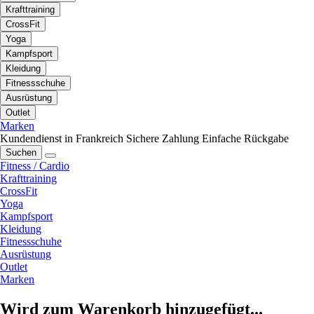
Krafttraining
CrossFit
Yoga
Kampfsport
Kleidung
Fitnessschuhe
Ausrüstung
Outlet
Marken
Kundendienst in Frankreich
Sichere Zahlung
Einfache Rückgabe
Suchen
Fitness / Cardio
Krafttraining
CrossFit
Yoga
Kampfsport
Kleidung
Fitnessschuhe
Ausrüstung
Outlet
Marken
Wird zum Warenkorb hinzugefügt...