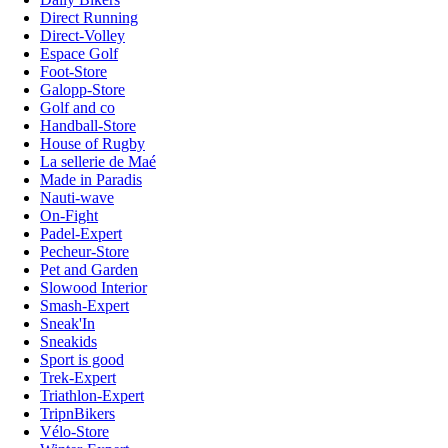
Direct Running
Direct-Volley
Espace Golf
Foot-Store
Galopp-Store
Golf and co
Handball-Store
House of Rugby
La sellerie de Maé
Made in Paradis
Nauti-wave
On-Fight
Padel-Expert
Pecheur-Store
Pet and Garden
Slowood Interior
Smash-Expert
Sneak'In
Sneakids
Sport is good
Trek-Expert
Triathlon-Expert
TripnBikers
Vélo-Store