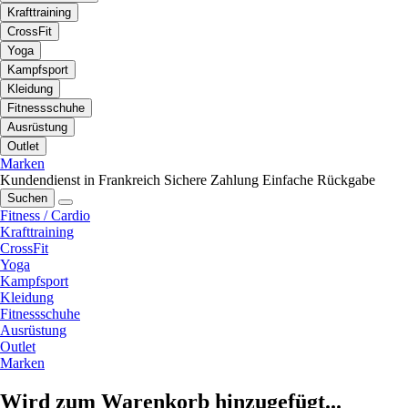
Krafttraining
CrossFit
Yoga
Kampfsport
Kleidung
Fitnessschuhe
Ausrüstung
Outlet
Marken
Kundendienst in Frankreich
Sichere Zahlung
Einfache Rückgabe
Suchen
Fitness / Cardio
Krafttraining
CrossFit
Yoga
Kampfsport
Kleidung
Fitnessschuhe
Ausrüstung
Outlet
Marken
Wird zum Warenkorb hinzugefügt...