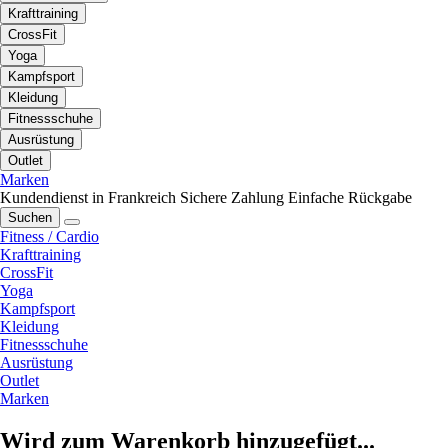
Krafttraining
CrossFit
Yoga
Kampfsport
Kleidung
Fitnessschuhe
Ausrüstung
Outlet
Marken
Kundendienst in Frankreich
Sichere Zahlung
Einfache Rückgabe
Suchen
Fitness / Cardio
Krafttraining
CrossFit
Yoga
Kampfsport
Kleidung
Fitnessschuhe
Ausrüstung
Outlet
Marken
Wird zum Warenkorb hinzugefügt...