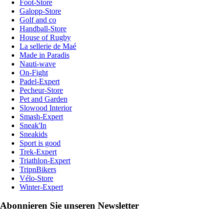
Foot-Store
Galopp-Store
Golf and co
Handball-Store
House of Rugby
La sellerie de Maé
Made in Paradis
Nauti-wave
On-Fight
Padel-Expert
Pecheur-Store
Pet and Garden
Slowood Interior
Smash-Expert
Sneak'In
Sneakids
Sport is good
Trek-Expert
Triathlon-Expert
TripnBikers
Vélo-Store
Winter-Expert
Abonnieren Sie unseren Newsletter